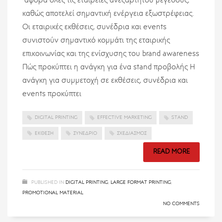
αφορά όλες τις εταιρείες ανεξαρτήτου μεγέθους,
καθώς αποτελεί σημαντική ενέργεια εξωστρέφειας.
Οι εταιρικές εκθέσεις, συνέδρια και events
συνιστούν σημαντικό κομμάτι της εταιρικής
επικοινωνίας και της ενίσχυσης του brand awareness
Πώς προκύπτει η ανάγκη για ένα stand προβολής Η
ανάγκη για συμμετοχή σε εκθέσεις, συνέδρια και
events προκύπτει
DIGITAL PRINTING
EFFECTIVE MARKETING
STAND
ΈΚΘΕΣΗ
ΣΥΝΈΔΡΙΟ
ΣΧΕΔΙΑΣΜΌΣ
READ MORE
PUBLISHED IN
DIGITAL PRINTING
,
LARGE FORMAT PRINTING
,
PROMOTIONAL MATERIAL
NO COMMENTS