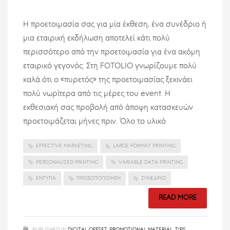
Η προετοιμασία σας για μία έκθεση, ένα συνέδριο ή
μια εταιρική εκδήλωση αποτελεί κάτι πολύ
περισσότερο από την προετοιμασία για ένα ακόμη
εταιρικό γεγονός. Στη FOTOLIO γνωρίζουμε πολύ
καλά ότι ο «πυρετός» της προετοιμασίας ξεκινάει
πολύ νωρίτερα από τις μέρες του event. Η
εκθεσιακή σας προβολή από άποψη κατασκευών
προετοιμάζεται μήνες πριν. Όλο το υλικό
EFFECTIVE MARKETING
LARGE FORMAT PRINTING
PERSONALIZED PRINTING
VARIABLE DATA PRINTING
ΈΝΤΥΠΑ
ΠΡΟΣΩΠΟΠΟΊΗΣΗ
ΣΥΝΈΔΡΙΟ
READ MORE
PUBLISHED IN
DIGITAL OFFSET
,
PROMOTIONAL MATERIAL
,
TIPS
,