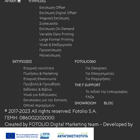
ΑΡΧΙΚΗ
ΥΠΗΡΕΣΙΕΣ
Εκτύπωση Offset
Εκτύπωση Digital Offset
Ψηφιακή Εκτύπωση
Συσκευασία
Εκτύπωση On Demand
Variable Data Printing
Large Format Printing
Υλικά & Επεξεργασία
Προεκτύπωση
Μετεκτύπωση
ΕΚΤΥΠΩΣΕΙΣ
FOTOLIO360
Εταιρική ταυτότητα
Για Designers
Πωλήσεις & Marketing
Για Επαγγελματίες
Εταιρική Επικοινωνία
Για Επιχειρήσεις
Προβολή & Προώθηση
THE F SUPPORT
Εκδόσεις & Βιβλία
Το λεξικό της τυπογραφίας
Υλικά για Εκδηλώσεις
FAQs
Εκτυπώσεις για την Εστίαση
SHOWROOM
BLOG
Οπτικό περιεχόμενο
© 2017-2023 All rights reserved. Fotolio S.A.
ΓΕΜΗ: 086002202000
Created by FOTOLIO Digital Marketing team - Developed by
Infinity Web