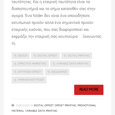
ταυτότητας. Και η εταιρική ταυτότητα είναι τα
διαπιστευτήριά και το σήμα κατατεθέν σας στην
αγορά. Ένα folder δεν είναι ένα οποιοδήποτε
εκτυπωτικό προϊόν αλλά ένα σημαντικό προϊόν
εταιρικής εικόνας, που σας διαφοροποιεί και
εκφράζει την εταιρική σας κουλτούρα. Ξεκινώντας
τη
DESIGN
DIGITAL OFFSET
DIGITAL PRINTING
EFFECTIVE MARKETING
VARIABLE DATA PRINTING
ΕΚΤΎΠΩΣΗ OFFSET
ΣΧΕΔΙΑΣΜΌΣ
ΨΗΦΙΑΚΉ ΕΚΤΎΠΩΣΗ
READ MORE
PUBLISHED IN
DIGITAL OFFSET
,
OFFSET PRINTING
,
PROMOTIONAL
MATERIAL
,
VARIABLE DATA PRINTING