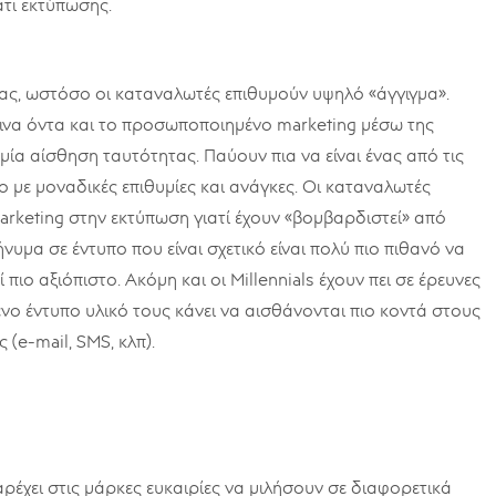
τι εκτύπωσης.
ας, ωστόσο οι καταναλωτές επιθυμούν υψηλό «άγγιγμα».
να όντα και το προσωποποιημένο marketing μέσω της
μία αίσθηση ταυτότητας. Παύουν πια να είναι ένας από τις
μο με μοναδικές επιθυμίες και ανάγκες. Οι καταναλωτές
arketing στην εκτύπωση γιατί έχουν «βομβαρδιστεί» από
μα σε έντυπο που είναι σχετικό είναι πολύ πιο πιθανό να
πιο αξιόπιστο. Ακόμη και οι Millennials έχουν πει σε έρευνες
ένο έντυπο υλικό τους κάνει να αισθάνονται πιο κοντά στους
(e-mail, SMS, κλπ).
έχει στις μάρκες ευκαιρίες να μιλήσουν σε διαφορετικά