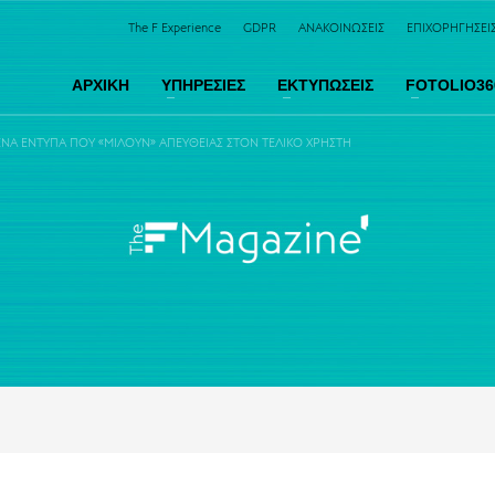
The F Experience
GDPR
ΑΝΑΚΟΙΝΩΣΕΙΣ
ΕΠΙΧΟΡΗΓΗΣΕΙ
ΑΡΧΙΚΗ
ΥΠΗΡΕΣΙΕΣ
ΕΚΤΥΠΩΣΕΙΣ
FOTOLIO36
 ΈΝΤΥΠΑ ΠΟΥ «ΜΙΛΟΎΝ» ΑΠΕΥΘΕΊΑΣ ΣΤΟΝ ΤΕΛΙΚΌ ΧΡΉΣΤΗ