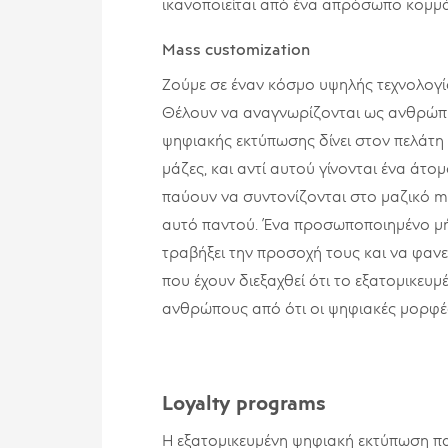
ικανοποιείται από ένα απρόσωπο κομμά
Mass customization
Ζούμε σε έναν κόσμο υψηλής τεχνολογί
Θέλουν να αναγνωρίζονται ως ανθρώπι
ψηφιακής εκτύπωσης δίνει στον πελάτη 
μάζες, και αντί αυτού γίνονται ένα άτο
παύουν να συντονίζονται στο μαζικό m
αυτό παντού. Ένα προσωποποιημένο μήνυ
τραβήξει την προσοχή τους και να φανεί 
που έχουν διεξαχθεί ότι το εξατομικευμ
ανθρώπους από ότι οι ψηφιακές μορφές 
Loyalty programs
Η εξατομικευμένη ψηφιακή εκτύπωση παρ