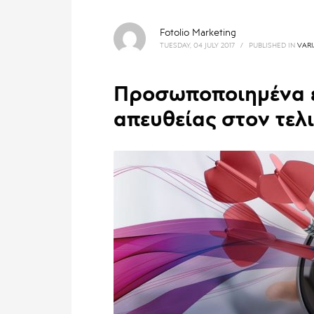
Fotolio Marketing
TUESDAY, 04 JULY 2017
/
PUBLISHED IN
VARI
Προσωποποιημένα έ
απευθείας στον τελ