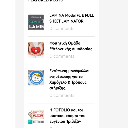
FEATURED POSTS
LAMINA Model FL E FULL
SHEET LAMINATOR
0 comments
Φοιτητική Ομάδα
Εθελοντικής Αιμοδοσίας
0 comments
Εκτύπωση μονόφυλλου
ενημέρωσης για το
Χαμόγελο & Τρόπους
στήριξης.
0 comments
Η FOTOLIO και «οι
μυστικοί κόσμοι του
Ευγένιου Τριβιζά»