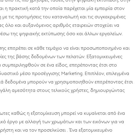
α από τις πιο χρήσιμες τάσεις στην ψηφιακή εκτύπωση, στην
ι η πρακτική κατά την οποία παρέχεται μία εμπειρία στον
 με τις προτιμήσεις του καταναλωτή και τις συγκεκριμένες
νας όλο και αυξανόμενος αριθμός εταιρειών στοχεύει να
έσω της ψηφιακής εκτύπωσης όσο και άλλων εργαλείων.
ς επιτρέπει σε κάθε τεμάχιο να είναι προσωποποιημένο και
ίες της βάσης δεδομένων των πελατών. Εξατομικευμένες
 συμπεριληφθούν σε ένα είδος, επιτρέποντας έτσι στο
υαστικό μέσο προσέγγισης Marketing. Επιπλέον, επιλεγμένα
κά δεδομένα μπορούν να χρησιμοποιηθούν επιτρέποντας έτσι
εγάλη αμεσότητα στους τελικούς χρήστες, δημιουργώντας
ίωτες καθώς η εξατομίκευση μπορεί να κυμαίνεται από ένα
κό έργο με αλλαγή των χρωμάτων και των εικόνων για να
 χρήστη και να τον προσελκύσει . Ένα εξατομικευμένο