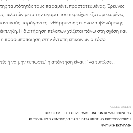
 της ταυτότητάς τους παραμένει προστατευμένος. Έρευνες
ας πελατών μετά την αγορά που περιείχαν εξατομικευμένες
ημαντικούς παράγοντες ενθάρρυνσης επαναλαμβανόμενης
έκπληξη. Η διατήρηση πελατών χτίζεται πάνω στη σχέση και
α η προσωποποίηση στην έντυπη επικοινωνία τόσο
ίς ή να μην τυπώσει;” η απάντηση είναι : ‘ να τυπώσει…
TAGGED UNDER:
DIRECT MAIL
,
EFFECTIVE MARKETING
,
ON DEMAND PRINTING
,
PERSONALIZED PRINTING
,
VARIABLE DATA PRINTING
,
ΠΡΟΣΩΠΟΠΟΊΗΣΗ
,
ΨΗΦΙΑΚΉ ΕΚΤΎΠΩΣΗ