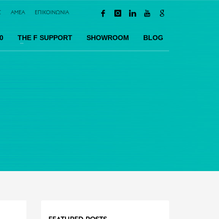
Σ
AMEA
ΕΠΙΚΟΙΝΩΝΙΑ
0
TΗΕ F SUPPORT
SHOWROOM
BLOG