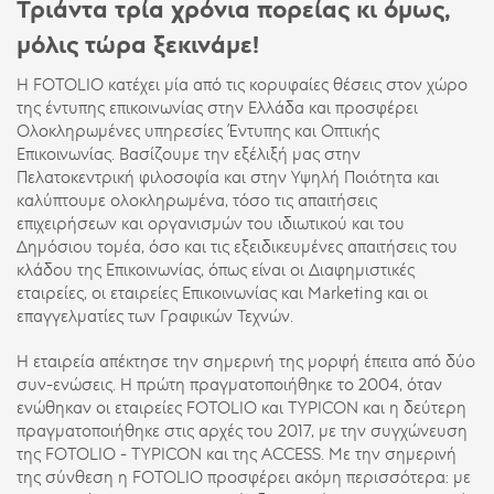
Τριάντα τρία χρόνια πορείας κι όμως,
μόλις τώρα ξεκινάμε!
Η FOTOLIO κατέχει μία από τις κορυφαίες θέσεις στον χώρο
της έντυπης επικοινωνίας στην Ελλάδα και προσφέρει
Ολοκληρωμένες υπηρεσίες Έντυπης και Οπτικής
Επικοινωνίας. Βασίζουμε την εξέλιξή μας στην
Πελατοκεντρική φιλοσοφία και στην Υψηλή Ποιότητα και
καλύπτουμε ολοκληρωμένα, τόσο τις απαιτήσεις
επιχειρήσεων και οργανισμών του ιδιωτικού και του
Δημόσιου τομέα, όσο και τις εξειδικευμένες απαιτήσεις του
κλάδου της Επικοινωνίας, όπως είναι οι Διαφημιστικές
εταιρείες, οι εταιρείες Επικοινωνίας και Marketing και οι
επαγγελματίες των Γραφικών Τεχνών.
Η εταιρεία απέκτησε την σημερινή της μορφή έπειτα από δύο
συν-ενώσεις. H πρώτη πραγματοποιήθηκε το 2004, όταν
ενώθηκαν οι εταιρείες
FOTOLIO
και
TYPICON
και η δεύτερη
πραγματοποιήθηκε στις αρχές του 2017, με την συγχώνευση
της
FOTOLIO
-
TYPICON
και της
ACCESS.
Με την σημερινή
της σύνθεση η FOTOLIO προσφέρει ακόμη περισσότερα: με