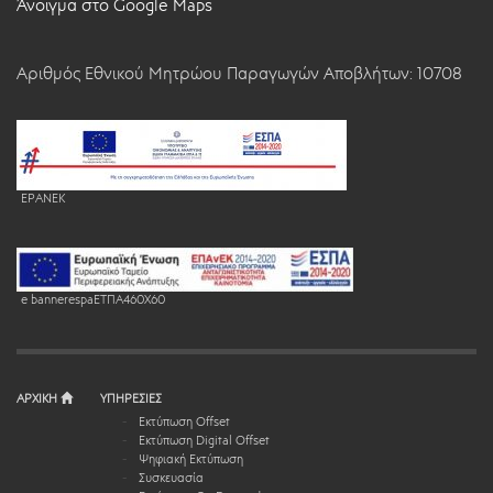
Άνοιγμα στο Google Maps
Αριθμός Εθνικού Μητρώου Παραγωγών Αποβλήτων: 10708
EPANEK
e bannerespaEΤΠΑ460X60
ΑΡΧΙΚΗ
ΥΠΗΡΕΣΙΕΣ
Εκτύπωση Offset
Εκτύπωση Digital Offset
Ψηφιακή Εκτύπωση
Συσκευασία