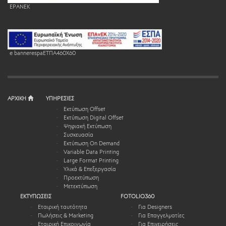
EPANEK
e bannerespaEΤΠΑ460X60
ΑΡΧΙΚΗ
ΥΠΗΡΕΣΙΕΣ
Εκτύπωση Offset
Εκτύπωση Digital Offset
Ψηφιακή Εκτύπωση
Συσκευασία
Εκτύπωση On Demand
Variable Data Printing
Large Format Printing
Υλικά & Επεξεργασία
Προεκτύπωση
Μετεκτύπωση
ΕΚΤΥΠΩΣΕΙΣ
FOTOLIO360
Εταιρική ταυτότητα
Για Designers
Πωλήσεις & Marketing
Για Επαγγελματίες
Εταιρική Επικοινωνία
Για Επιχειρήσεις