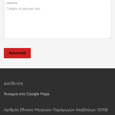
ΜΉΝΥΜΑ
Αποστολή
Διεύθυνση
Άνοιγμα στο Google Maps
Αριθμός Εθνικού Μητρώου Παραγωγών Αποβλήτων: 10708