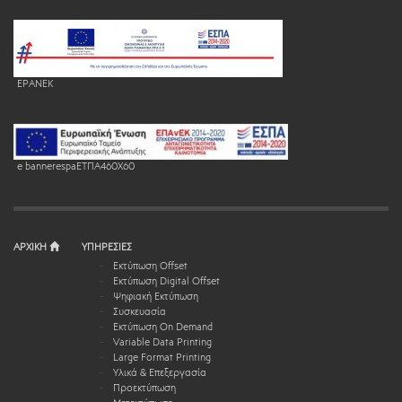
EPANEK
e bannerespaEΤΠΑ460X60
ΑΡΧΙΚΗ
ΥΠΗΡΕΣΙΕΣ
Εκτύπωση Offset
Εκτύπωση Digital Offset
Ψηφιακή Εκτύπωση
Συσκευασία
Εκτύπωση On Demand
Variable Data Printing
Large Format Printing
Υλικά & Επεξεργασία
Προεκτύπωση