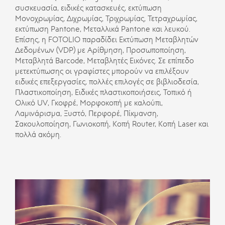
συσκευασία, ειδικές κατασκευές, εκτύπωση
Μονοχρωµίας, Διχρωµίας, Τριχρωµίας, Τετραχρωµίας,
εκτύπωση Pantone, Μεταλλικά Pantone και λευκού.
Επίσης, η FOTOLIO παραδίδει Εκτύπωση Μεταβλητών
Δεδοµένων (VDP) με Αρίθµηση, Προσωποποίηση,
Μεταβλητά Barcode, Μεταβλητές Εικόνες. Σε επίπεδο
μετεκτύπωσης οι γραφίστες μπορούν να επιλέξουν
ειδικές επεξεργασίες, πολλές επιλογές σε βιβλιοδεσία,
Πλαστικοποίηση, Ειδικές πλαστικοποιήσεις, Τοπικό ή
Ολικό UV, Γκοφρέ, Μορφοκοπή µε καλούπι,
Λαµινάρισµα, Ξυστό, Περφορέ, Πίκµανση,
Σακουλοποίηση, Γωνιοκοπή, Κοπή Router, Κοπή Laser και
πολλά ακόμη.