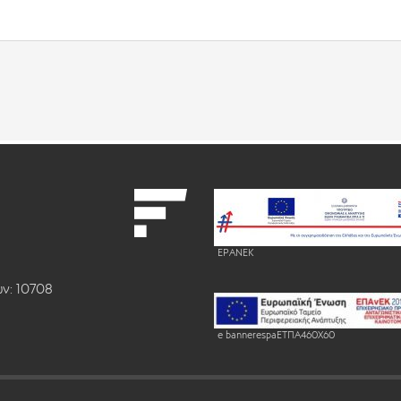
EPANEK
ν: 10708
e bannerespaEΤΠΑ460X60