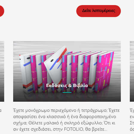
Δείτε λεπτομέρειες
Εκδόσεις & Βιβλία
α
Έχετε μονόχρωμο περιεχόμενο ή τετράχρωμο; Έχετε
Έ
αποφασίσει ένα κλασσικό ή ένα διαφοροποιημένο
ε
σχήμα; Θέλετε μαλακό ή σκληρό εξώφυλλο; Ότι κι
Σ
αν έχετε σχεδιάσει, στην FOTOLIO, θα βρείτε...
όσ