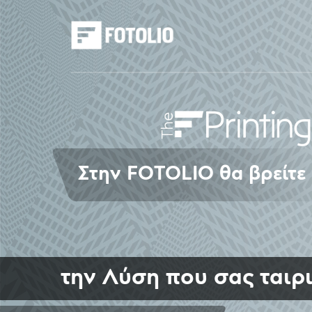
Στην
FOTOLIO
θα βρείτε
την
Λύση
που σας ταιρι