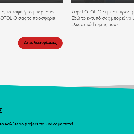
ριο, το καφέ ή το μπαρ, από
Στην FOTOLIO λέμε ότι προσφ
η FOTOLIO σας τα προσφέρει
Εδώ το έντυπό σας μπορεί να μ
ελκυστικό flipping book...
Δείτε λεπτομέρειες
Σ
το καλύτερο project που κάναμε ποτέ!