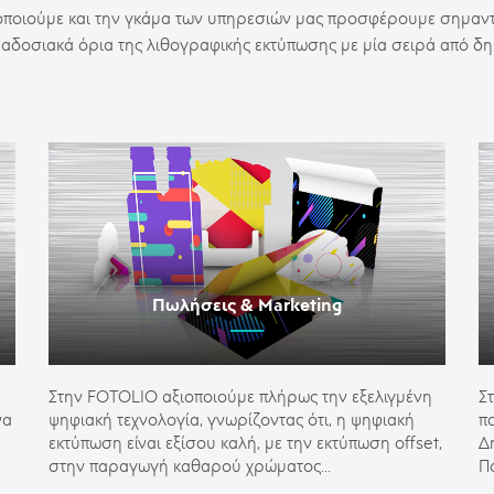
οιούμε και την γκάμα των υπηρεσιών μας προσφέρουμε σημαντική
ραδοσιακά όρια της λιθογραφικής εκτύπωσης με μία σειρά από δη
Πωλήσεις & Marketing
Στην FOTOLIO αξιοποιούμε πλήρως την εξελιγμένη
Σ
να
ψηφιακή τεχνολογία, γνωρίζοντας ότι, η ψηφιακή
π
εκτύπωση είναι εξίσου καλή, με την εκτύπωση offset,
Δ
στην παραγωγή καθαρού χρώματος...
Π