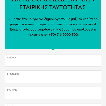
ΓΙΑ ΤΙΣ ΕΚΤΥΠΩΣΕΙΣ ΕΝΤΥΠΩΝ
ΕΤΑΙΡΙΚΗΣ ΤΑΥΤΟΤΗΤΑΣ;
Είμαστε έτοιμοι για να δημιουργήσουμε μαζί το καλύτερο
project εκτύπων Εταιρικής ταυτότητας που κάναμε ποτέ!
Εσείς απλώς συμπληρώστε την φόρμα που ακολουθεί ή
καλέστε στο (+30) 216 6000 500.
ΌΝΟΜΑ
ΕΠΏΝΥΜΟ
ΕΤΑΙΡΕΊΑ