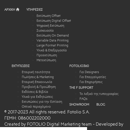
ΑΡΧΙΚΗ
ΥΠΗΡΕΣΙΕΣ
Εκτύπωση Offset
Εκτύπωση Digital Offset
Ψηφιακή Εκτύπωση
Συσκευασία
Εκτύπωση On Demand
Variable Data Printing
Large Format Printing
Υλικά & Επεξεργασία
Προεκτύπωση
Μετεκτύπωση
ΕΚΤΥΠΩΣΕΙΣ
FOTOLIO360
Εταιρική ταυτότητα
Για Designers
Πωλήσεις & Marketing
Για Επαγγελματίες
Εταιρική Επικοινωνία
Για Επιχειρήσεις
Προβολή & Προώθηση
THE F SUPPORT
Εκδόσεις & Βιβλία
Το λεξικό της τυπογραφίας
Υλικά για Εκδηλώσεις
FAQs
Εκτυπώσεις για την Εστίαση
SHOWROOM
BLOG
Οπτικό περιεχόμενο
© 2017-2023 All rights reserved. Fotolio S.A.
ΓΕΜΗ: 086002202000
Created by FOTOLIO Digital Marketing team - Developed by