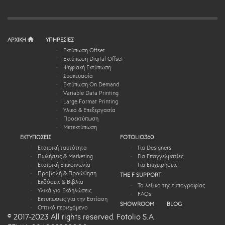
ΑΡΧΙΚΗ
ΥΠΗΡΕΣΙΕΣ
Εκτύπωση Offset
Εκτύπωση Digital Offset
Ψηφιακή Εκτύπωση
Συσκευασία
Εκτύπωση On Demand
Variable Data Printing
Large Format Printing
Υλικά & Επεξεργασία
Προεκτύπωση
Μετεκτύπωση
ΕΚΤΥΠΩΣΕΙΣ
FOTOLIO360
Εταιρική ταυτότητα
Για Designers
Πωλήσεις & Marketing
Για Επαγγελματίες
Εταιρική Επικοινωνία
Για Επιχειρήσεις
Προβολή & Προώθηση
THE F SUPPORT
Εκδόσεις & Βιβλία
Το λεξικό της τυπογραφίας
Υλικά για Εκδηλώσεις
FAQs
Εκτυπώσεις για την Εστίαση
SHOWROOM
BLOG
Οπτικό περιεχόμενο
© 2017-2023 All rights reserved. Fotolio S.A.