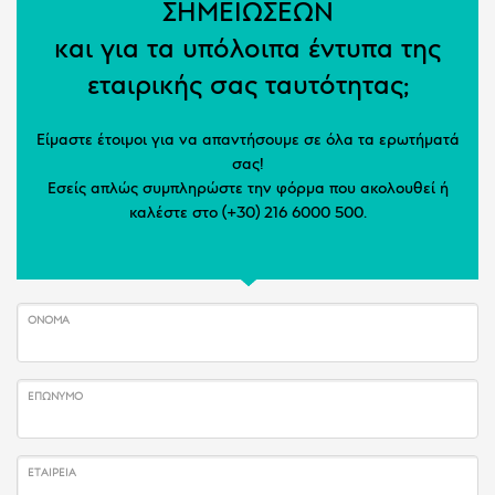
ΣΗΜΕΙΩΣΕΩΝ
και για τα υπόλοιπα έντυπα της
εταιρικής σας ταυτότητας;
Είμαστε έτοιμοι για να απαντήσουμε σε όλα τα ερωτήματά
σας!
Εσείς απλώς συμπληρώστε την φόρμα που ακολουθεί ή
καλέστε στο (+30) 216 6000 500.
ΌΝΟΜΑ
ΕΠΏΝΥΜΟ
ΕΤΑΙΡΕΊΑ