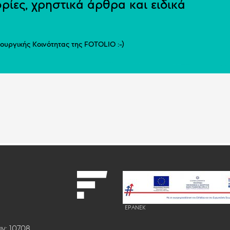
ρίες, χρηστικά άρθρα και ειδικά
ιουργικής Κοινότητας της FOTOLIO :-)
EPANEK
ν: 10708