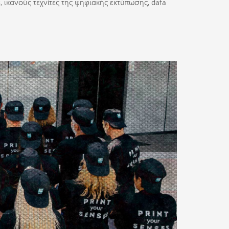
s
, ικανούς τεχνίτες της ψηφιακής εκτύπωσης,
data