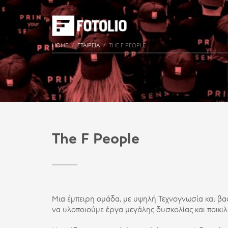
HOME
ΕΤΑΙΡΕΊΑ
THE F PEOPLE
The F People
Μια έμπειρη ομάδα, με υψηλή Τεχνογνωσία και βασι
να υλοποιούμε έργα μεγάλης δυσκολίας και ποικι