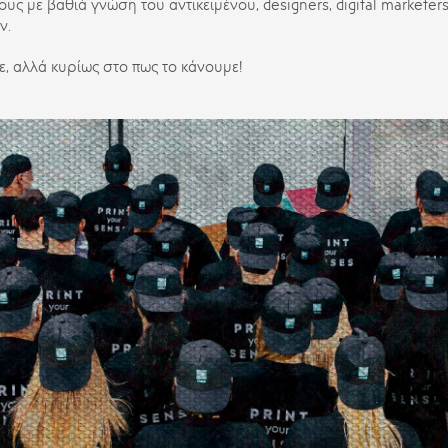
ους με βαθιά γνώση του αντικειμένου,
designers
,
digital marketer
ν.
, αλλά κυρίως στο πως το κάνουμε!