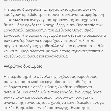
Η εταιρεία διασφαλίζει τις εργασιακές σχέσεις ώστε να
προάγουν αμοιβαία εμπιστοσύνη, συνεργασία, αμφίδρομη
επικοινωνία και αναγνώριση, προάγοντας ταυτόχρονα τις
θεμελιώδεις αρχές της Διακήρυξης για την Προστασία των
Εργασιακών Δικαιωμάτων του Διεθνούς Οργανισμού
Εργασίας. Η εταιρεία αναγνωρίζει και σέβεται τα δικαιώματα
των εργαζομένων να συμμετέχουν σε συνδικαλιστικά
όργανα, συλλόγους ή κάθε άλλο νόμιμο οργανισμό, καθώς
και να συμμορφώνονται με όλους τους ισχύοντες τοπικούς
και εθνικούς νόμους και κανονισμούς.
Ανθρώπινα δικαιώματα
Η εταιρεία τηρεί το σύνολο της ισχύουσας νομοθεσίας,
όσον αφορά το ωράριο εργασίας, τους μισθούς, τα
επιδόματα και τις αποζημιώσεις. Αναθέτει καθήκοντα,
ανταμείβει, και αποζημιώνει τους εργαζομένους της, βάσει
των τυπικών και ουσιαστικών προσόντων τους για τις
ανάγκες της εργασίας τους, χωρίς να κάνει διακρίσεις λόγω
φυλής, θρησκείας, εθνικής καταγωγής, εθνικότητας,