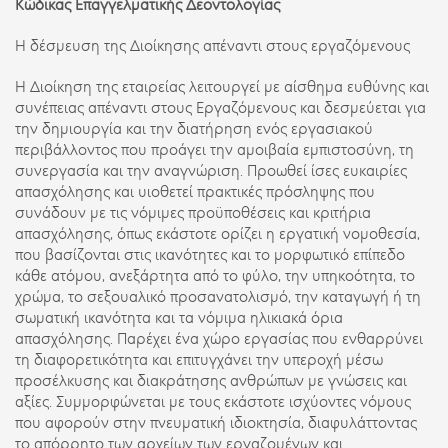
Κώδικας Επαγγελματικής Δεοντολογίας
Η δέσμευση της Διοίκησης απέναντι στους εργαζόμενους
Η Διοίκηση της εταιρείας λειτουργεί με αίσθημα ευθύνης και
συνέπειας απέναντι στους Εργαζόμενους και δεσμεύεται για
την δημιουργία και την διατήρηση ενός εργασιακού
περιβάλλοντος που προάγει την αμοιβαία εμπιστοσύνη, τη
συνεργασία και την αναγνώριση. Προωθεί ίσες ευκαιρίες
απασχόλησης και υιοθετεί πρακτικές πρόσληψης που
συνάδουν με τις νόμιμες προϋποθέσεις και κριτήρια
απασχόλησης, όπως εκάστοτε ορίζει η εργατική νομοθεσία,
που βασίζονται στις ικανότητες και το μορφωτικό επίπεδο
κάθε ατόμου, ανεξάρτητα από το φύλο, την υπηκοότητα, το
χρώμα, το σεξουαλικό προσανατολισμό, την καταγωγή ή τη
σωματική ικανότητα και τα νόμιμα ηλικιακά όρια
απασχόλησης. Παρέχει ένα χώρο εργασίας που ενθαρρύνει
τη διαφορετικότητα και επιτυγχάνει την υπεροχή μέσω
προσέλκυσης και διακράτησης ανθρώπων με γνώσεις και
αξίες. Συμμορφώνεται με τους εκάστοτε ισχύοντες νόμους
που αφορούν στην πνευματική ιδιοκτησία, διαφυλάττοντας
το απόρρητο των αρχείων των εργαζομένων και