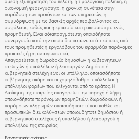
άμεση εξυπηρέτηση του πελάτη, η τιμολογιακή πολιτική, η
οικονομική φερεγγυότητα, η χρονική συνέπεια στην
παράδοση των προϊόντων και των υπηρεσιών, η
συμμόρφωση με τις βασικές αρχές περιβάλλοντος και
ασφάλειας, καθώς και η εμπειρία και η ακεραιότητα ενός
προμηθευτή. Είναι αδιαπραγμάτευτη οποιαδήποτε
συνεργασία κατά την οποία διαπιστώνεται ότι κάποιος από
τους προμηθευτές ή εργολάβους του εφαρμόζει παράνομες
πρακτικές ή μη ανταγωνιστικές.
Απαγορεύεται η δωροδοκία δημοσίων ή κυβερνητικών
στελεχών ή υπαλλήλων ή λειτουργών. Δημόσια ή
κυβερνητικά στελέχη είναι οι υπάλληλοι οποιασδήποτε
κυβέρνησης ακόμη και οι χαμηλόβαθμοι υπάλληλοι ή
υπάλληλοι φορέων που ελέγχονται από το κράτος. Η
Διοίκηση της εταιρείας απαγορεύει την παροχή ή λήψη
οποιονδήποτε παράνομων προμηθειών, δωροδοκιών, ή
παρόμοιων πληρωμών οποιουδήποτε τύπου καθώς και
προσωπικών διευκολύνσεων οποιουδήποτε δημόσιου ή
κυβερνητικού στελέχους ή υπαλλήλου ή λειτουργού ή
υπαλλήλου της εταιρείας.
Εργασιακές σχέσεις