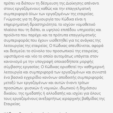
πρέπει να διέπουν τη δέσμευση της Διοίκησης απέναντι
στους εργαζόμενους καθώς και την επαγγελματική
συμπεριφορά όλων των εργαζομένων της εταιρείας.
Γνώμονας για τη δημιουργία του Κώδικα είναι η
επιχειρηματική δραστηριότητα, το ισχύον νομοθετικό
πλαίσιο που τη διέπει, οι υψηλού επιπέδου υπηρεσίες και
προϊόντα που παρέχει και τα πρότυπα επαγγελματικής
συμπεριφοράς που έχουν υιοθετηθεί για τις ανάγκες της
λειτουργίας της εταιρείας. Ο Κώδικας απευθύνεται, αφορά
και δεσμεύει το σύνολο του προσωπικού της εταιρείας,
υφιστάμενο και νέο το οποίο αυτομάτως υπάγεται στον
κανονισμό με την υπογραφή οποιασδήποτε μορφής
σύμβασης εργασίας. Ο Κώδικας οριοθετεί την καθημερινή
λειτουργία και συμπεριφορά των εργαζομένων και συνιστά
ένα βασικό εγχειρίδιο κανόνων αποδεκτής συμπεριφοράς
μεταξύ των εργαζομένων και αυτών έναντι τρίτων
προσώπων, φυσικών ή νομικών, ιδιωτικού ή δημόσιου
δικαίου, της ημεδαπής ή αλλοδαπής και ισχύει για όλους
τους εργαζομένους ανεξαρτήτως ιεραρχικής βαθμίδας της
Εταιρείας.