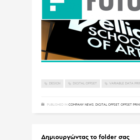
DESIGN
DIGITAL OFFSET
VARIABLE DATA PRI
PUBLISHED IN
COMPANY NEWS
,
DIGITAL OFFSET
,
OFFSET PRIN
Δημιουργώντας το folder σας