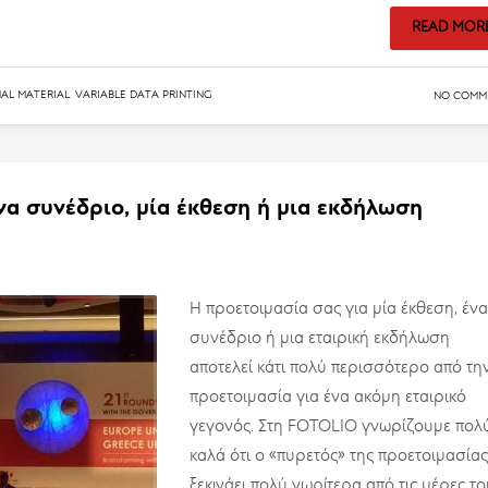
READ MOR
AL MATERIAL
,
VARIABLE DATA PRINTING
NO COMM
ένα συνέδριο, μία έκθεση ή μια εκδήλωση
Η προετοιμασία σας για μία έκθεση, ένα
συνέδριο ή μια εταιρική εκδήλωση
αποτελεί κάτι πολύ περισσότερο από τη
προετοιμασία για ένα ακόμη εταιρικό
γεγονός. Στη FOTOLIO γνωρίζουμε πολ
καλά ότι ο «πυρετός» της προετοιμασίας
ξεκινάει πολύ νωρίτερα από τις μέρες το