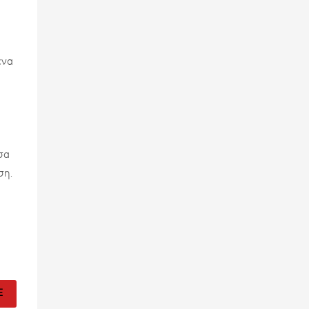
ένα
σα
ση.
E