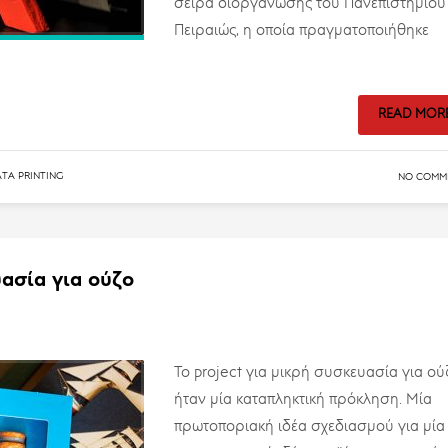
σειρά διοργάνωσης του Πανεπιστημίου
Πειραιώς, η οποία πραγματοποιήθηκε
READ MOR
ATA PRINTING
NO COMM
υασία για ούζο
Το project για μικρή συσκευασία για ού
ήταν μία καταπληκτική πρόκληση. Μία
πρωτοποριακή ιδέα σχεδιασμού για μία