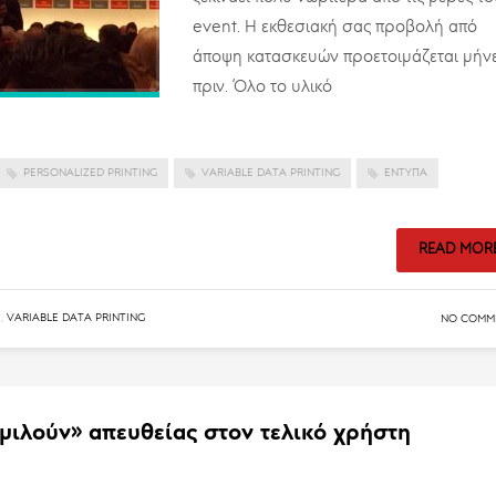
event. Η εκθεσιακή σας προβολή από
άποψη κατασκευών προετοιμάζεται μήν
πριν. Όλο το υλικό
PERSONALIZED PRINTING
VARIABLE DATA PRINTING
ΈΝΤΥΠΑ
READ MOR
S
,
VARIABLE DATA PRINTING
NO COMM
ιλούν» απευθείας στον τελικό χρήστη