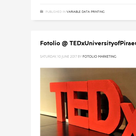
PUBLISHED IN
VARIABLE DATA PRINTING
Fotolio @ TEDxUniversityofPirae
SATURDAY, 10 JUNE 2017
BY
FOTOLIO MARKETING