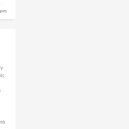
ENTS
y.
τές
ν
ατά