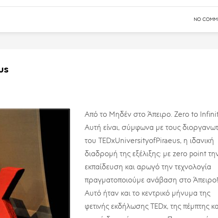
NO COMM
us
Από το Μηδέν στο Άπειρο. Zero to Infinit
Αυτή είναι, σύμφωνα με τους διοργανω
του TEDxUniversityofPiraeus, η ιδανική
διαδρομή της εξέλιξης: με zero point τη
εκπαίδευση και αρωγό την τεχνολογία
πραγματοποιούμε ανάβαση στο Άπειρο!
Αυτό ήταν και το κεντρικό μήνυμα της
φετινής εκδήλωσης TEDx, της πέμπτης κ