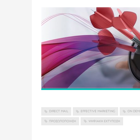
DIRECT MAIL
EFFECTIVE MARKETING
ON DEM
ΠΡΟΣΩΠΟΠΟΊΗΣΗ
ΨΗΦΙΑΚΉ ΕΚΤΎΠΩΣΗ