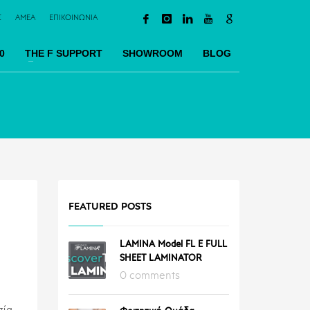
Σ
AMEA
ΕΠΙΚΟΙΝΩΝΙΑ
0
TΗΕ F SUPPORT
SHOWROOM
BLOG
FEATURED POSTS
LAMINA Model FL E FULL
SHEET LAMINATOR
0 comments