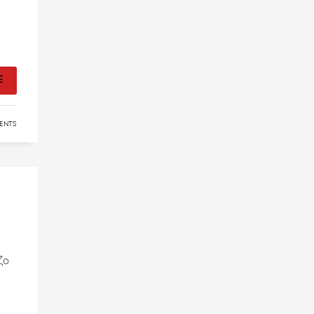
E
ENTS
ζο