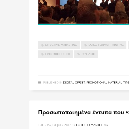
EFFECTIVE MARKETING
LARGE FORMAT PRINTING
ΠΡΟΣΩΠΟΠΟΊΗΣΗ
ΣΥΝΈΔΡΙΟ
PUBLISHED IN
DIGITAL OFFSET
,
PROMOTIONAL MATERIAL
,
TIP
Προσωποποιημένα έντυπα που «μ
TUESDAY, 04 JULY 2017
BY
FOTOLIO MARKETING