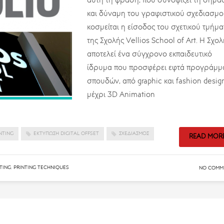
αυτή τη φράση, που συνοψίζει τη σημα
και δύναμη του γραφιστικού σχεδιασμο
κοσμείται η είσοδος του σχετικού τμήμα
της Σχολής Vellios School of Art. H Σχο
αποτελεί ένα σύγχρονο εκπαιδευτικό
ίδρυμα που προσφέρει εφτά προγράμμ
σπουδών, από graphic και fashion desig
μέχρι 3D Animation
NTING
ΕΚΤΎΠΩΣΗ DIGITAL OFFSET
ΣΧΕΔΙΑΣΜΌΣ
READ MOR
TING
,
PRINTING TECHNIQUES
NO COMM