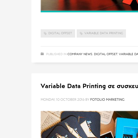
DIGITAL OFFSET
VARIABLE DATA PRINTING
PUBLISHED IN
COMPANY NEWS
,
DIGITAL OFFSET
,
VARIABLE D
Variable Data Printing σε συσκε
MONDAY, 10 OCTOBER 2016
BY
FOTOLIO MARKETING