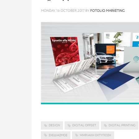
MONDAY, 16 OCTOBER 2017
BY
FOTOLIO MARKETING
DESIGN
DIGITAL OFFSET
DIGITAL PRINTING
ΣΧΕΔΙΑΣΜΌΣ
ΨΗΦΙΑΚΉ ΕΚΤΎΠΩΣΗ