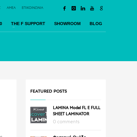
Σ
AMEA
ΕΠΙΚΟΙΝΩΝΙΑ
0
TΗΕ F SUPPORT
SHOWROOM
BLOG
FEATURED POSTS
LAMINA Model FL E FULL
SHEET LAMINATOR
0 comments