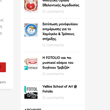
ς
Φοιτητική Ομάδα
Εθελοντικής Αιμοδοσίας
0 comments
υς
Εκτύπωση μονόφυλλου
 η
ενημέρωσης για το
α.
Χαμόγελο & Τρόπους
στήριξης.
0 comments
Η FOTOLIO και «οι
μυστικοί κόσμοι του
E
Ευγένιου Τριβιζά»
0 comments
ENTS
Vellios School of Art @
Fotolio
0 comments