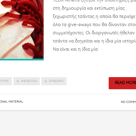
TEDX Athens ζήτησε την υποστήριξή μα
στη δημιουργία και εκτύπωση μίας
ξεχωριστής τσάντας η οποία θα περιείχε
όλα τα give-aways που θα δίνονταν στο
συμμετέχοντες. Οι διοργανωτές ήθελαν
τσάντα να διηγείται και η ίδια μία ιστορί
Να είναι και η ίδια μία
TYVEK
WEDESIGN
ΣΥΝΈΔΡΙΟ
READ MOR
ONAL MATERIAL
NO COMM