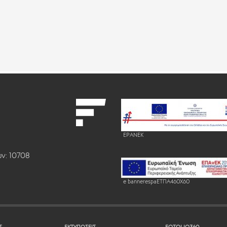
EPANEK
ν: 10708
e bannerespaEΤΠΑ460X60