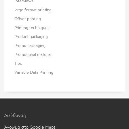
Interviews
large format printing
Offset printing
Printing techniques
Product packaging
Promo packaging
Promotional material
Tips
Variable Data Printing
Διεύθυνση
Άνοιγμα στο Google Maps