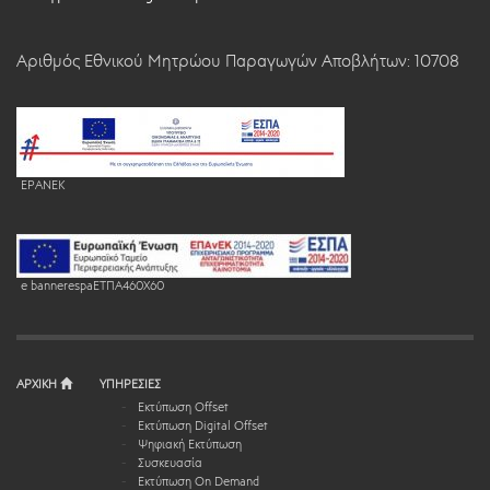
Αριθμός Εθνικού Μητρώου Παραγωγών Αποβλήτων: 10708
EPANEK
e bannerespaEΤΠΑ460X60
ΑΡΧΙΚΗ
ΥΠΗΡΕΣΙΕΣ
Εκτύπωση Offset
Εκτύπωση Digital Offset
Ψηφιακή Εκτύπωση
Συσκευασία
Εκτύπωση On Demand