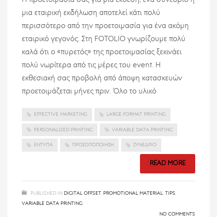
Η προετοιμασία σας για μία έκθεση, ένα συνέδριο ή
μια εταιρική εκδήλωση αποτελεί κάτι πολύ
περισσότερο από την προετοιμασία για ένα ακόμη
εταιρικό γεγονός. Στη FOTOLIO γνωρίζουμε πολύ
καλά ότι ο «πυρετός» της προετοιμασίας ξεκινάει
πολύ νωρίτερα από τις μέρες του event. Η
εκθεσιακή σας προβολή από άποψη κατασκευών
προετοιμάζεται μήνες πριν. Όλο το υλικό
EFFECTIVE MARKETING
LARGE FORMAT PRINTING
PERSONALIZED PRINTING
VARIABLE DATA PRINTING
ΈΝΤΥΠΑ
ΠΡΟΣΩΠΟΠΟΊΗΣΗ
ΣΥΝΈΔΡΙΟ
READ MORE
PUBLISHED IN
DIGITAL OFFSET
,
PROMOTIONAL MATERIAL
,
TIPS
,
VARIABLE DATA PRINTING
NO COMMENTS