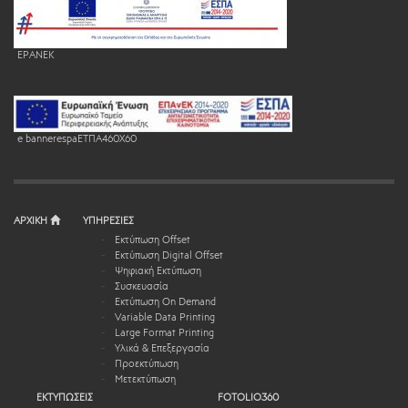
EPANEK
e bannerespaEΤΠΑ460X60
ΑΡΧΙΚΗ
ΥΠΗΡΕΣΙΕΣ
Εκτύπωση Offset
Εκτύπωση Digital Offset
Ψηφιακή Εκτύπωση
Συσκευασία
Εκτύπωση On Demand
Variable Data Printing
Large Format Printing
Υλικά & Επεξεργασία
Προεκτύπωση
Μετεκτύπωση
ΕΚΤΥΠΩΣΕΙΣ
FOTOLIO360