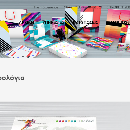
The F Experience
GDPR
ΑΝΑΚΟΙΝΩΣΕΙΣ
ΕΠΙΧΟΡΗΓΗΣΕΙ
ΑΡΧΙΚΗ
ΥΠΗΡΕΣΙΕΣ
ΕΚΤΥΠΩΣΕΙΣ
FOTOLIO36
ρολόγια