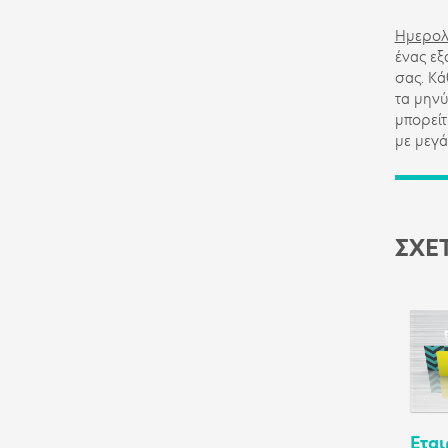
Ημερολ
ένας εξ
σας. Κά
τα μηνύ
μπορείτ
με μεγά
ΣΧΕ
Εται