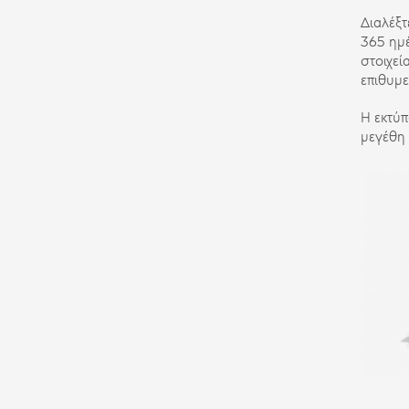
Διαλέξτ
365 ημέ
στοιχεί
επιθυμε
Η εκτύ
μεγέθη 