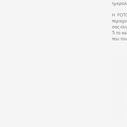
ημερολό
Η FOTO
περιεχο
σας είν
Τι το κ
που του