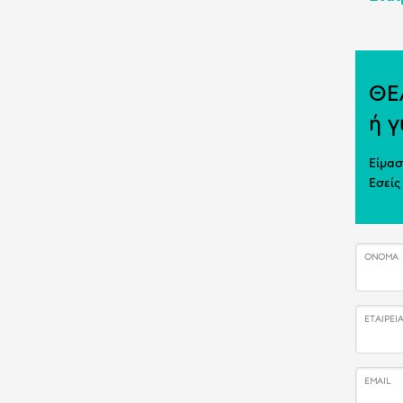
ΘΕ
ή γ
Είμασ
Εσείς
ΌΝΟΜΑ
ΕΤΑΙΡΕΊ
EMAIL