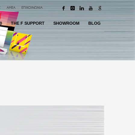
Σ
AMEA
ΕΠΙΚΟΙΝΩΝΙΑ
0
TΗΕ F SUPPORT
SHOWROOM
BLOG