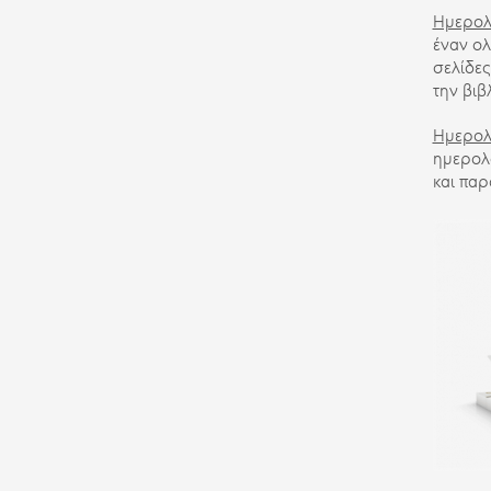
Ημερολ
έναν ολ
σελίδες
την βιβ
Ημερολ
ημερολό
και παρ