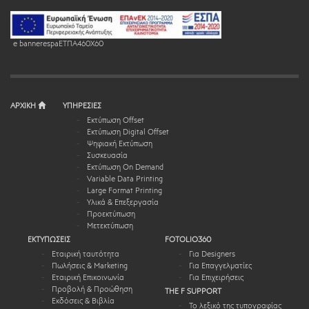
e bannerespaEΤΠΑ460X60
ΑΡΧΙΚΗ
ΥΠΗΡΕΣΙΕΣ
Εκτύπωση Offset
Εκτύπωση Digital Offset
Ψηφιακή Εκτύπωση
Συσκευασία
Εκτύπωση On Demand
Variable Data Printing
Large Format Printing
Υλικά & Επεξεργασία
Προεκτύπωση
Μετεκτύπωση
ΕΚΤΥΠΩΣΕΙΣ
FOTOLIO360
Εταιρική ταυτότητα
Για Designers
Πωλήσεις & Marketing
Για Επαγγελματίες
Εταιρική Επικοινωνία
Για Επιχειρήσεις
Προβολή & Προώθηση
THE F SUPPORT
Εκδόσεις & Βιβλία
Το λεξικό της τυπογραφίας