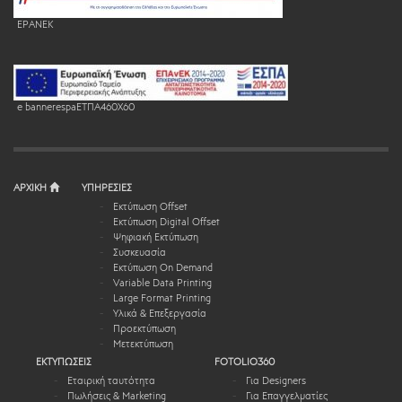
EPANEK
e bannerespaEΤΠΑ460X60
ΑΡΧΙΚΗ
ΥΠΗΡΕΣΙΕΣ
Εκτύπωση Offset
Εκτύπωση Digital Offset
Ψηφιακή Εκτύπωση
Συσκευασία
Εκτύπωση On Demand
Variable Data Printing
Large Format Printing
Υλικά & Επεξεργασία
Προεκτύπωση
Μετεκτύπωση
ΕΚΤΥΠΩΣΕΙΣ
FOTOLIO360
Εταιρική ταυτότητα
Για Designers
Πωλήσεις & Marketing
Για Επαγγελματίες