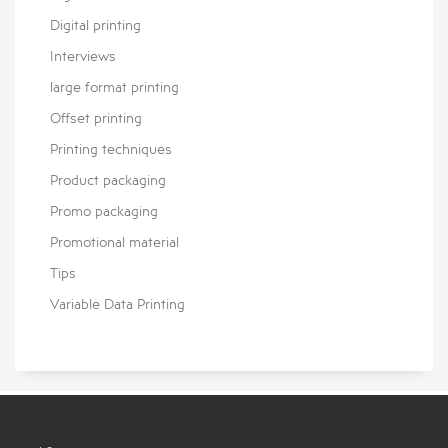
Digital printing
Interviews
large format printing
Offset printing
Printing techniques
Product packaging
Promo packaging
Promotional material
Tips
Variable Data Printing