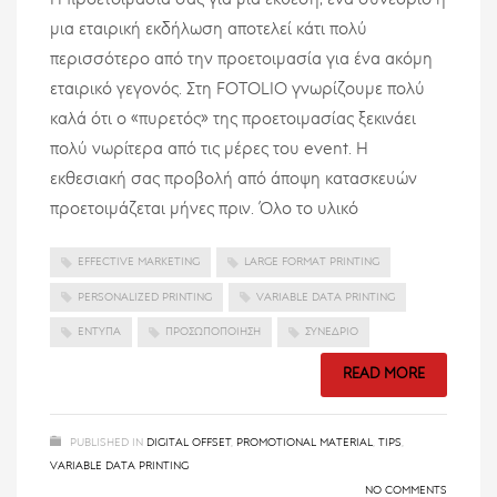
Η προετοιμασία σας για μία έκθεση, ένα συνέδριο ή
μια εταιρική εκδήλωση αποτελεί κάτι πολύ
περισσότερο από την προετοιμασία για ένα ακόμη
εταιρικό γεγονός. Στη FOTOLIO γνωρίζουμε πολύ
καλά ότι ο «πυρετός» της προετοιμασίας ξεκινάει
πολύ νωρίτερα από τις μέρες του event. Η
εκθεσιακή σας προβολή από άποψη κατασκευών
προετοιμάζεται μήνες πριν. Όλο το υλικό
EFFECTIVE MARKETING
LARGE FORMAT PRINTING
PERSONALIZED PRINTING
VARIABLE DATA PRINTING
ΈΝΤΥΠΑ
ΠΡΟΣΩΠΟΠΟΊΗΣΗ
ΣΥΝΈΔΡΙΟ
READ MORE
PUBLISHED IN
DIGITAL OFFSET
,
PROMOTIONAL MATERIAL
,
TIPS
,
VARIABLE DATA PRINTING
NO COMMENTS