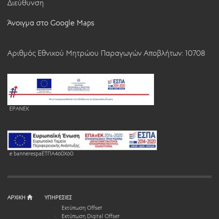
Διεύθυνση
Άνοιγμα στο Google Maps
Αριθμός Εθνικού Μητρώου Παραγωγών Αποβλήτων: 10708
EPANEK
e bannerespaEΤΠΑ460X60
ΑΡΧΙΚΗ
ΥΠΗΡΕΣΙΕΣ
Εκτύπωση Offset
Εκτύπωση Digital Offset