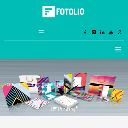
HOME
ΕΚΤΥΠΏΣΕΙΣ
ΕΚΔΌΣΕΙΣ & ΒΙΒΛΊΑ
ΛΕΥΚΏΜΑΤΑ