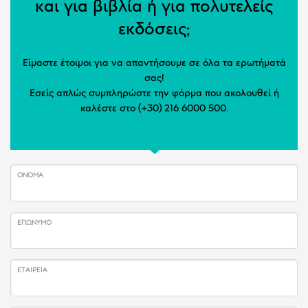
και για βιβλία ή για πολυτελείς
εκδόσεις;
Είμαστε έτοιμοι για να απαντήσουμε σε όλα τα ερωτήματά
σας!
Εσείς απλώς συμπληρώστε την φόρμα που ακολουθεί ή
καλέστε στο (+30) 216 6000 500.
ΌΝΟΜΑ
ΕΠΏΝΥΜΟ
ΕΤΑΙΡΕΊΑ