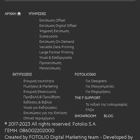
ΑΡΧΙΚΗ
ΥΠΗΡΕΣΙΕΣ
Εκτύπωση Offset
Εκτύπωση Digital Offset
Ψηφιακή Εκτύπωση
Συσκευασία
Εκτύπωση On Demand
Variable Data Printing
Large Format Printing
Υλικά & Επεξεργασία
Προεκτύπωση
Μετεκτύπωση
ΕΚΤΥΠΩΣΕΙΣ
FOTOLIO360
Εταιρική ταυτότητα
Για Designers
Πωλήσεις & Marketing
Για Επαγγελματίες
Εταιρική Επικοινωνία
Για Επιχειρήσεις
Προβολή & Προώθηση
THE F SUPPORT
Εκδόσεις & Βιβλία
Το λεξικό της τυπογραφίας
Υλικά για Εκδηλώσεις
FAQs
Εκτυπώσεις για την Εστίαση
SHOWROOM
BLOG
Οπτικό περιεχόμενο
© 2017-2023 All rights reserved. Fotolio S.A.
ΓΕΜΗ: 086002202000
Created by FOTOLIO Digital Marketing team - Developed by