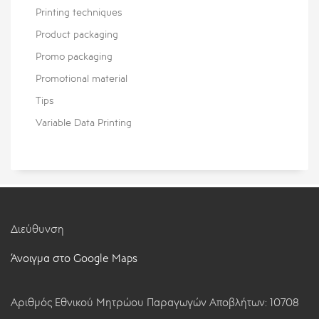
Printing techniques
Product packaging
Promo packaging
Promotional material
Tips
Variable Data Printing
Διεύθυνση
Άνοιγμα στο Google Maps
Αριθμός Εθνικού Μητρώου Παραγωγών Αποβλήτων: 10708