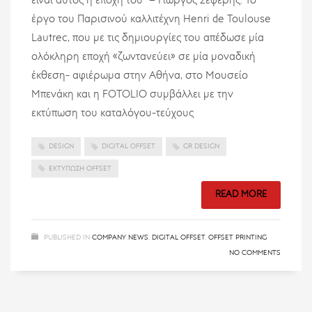
είναι αυτός η εποχή του” – Γιώργος Σεφέρης. Το
έργο του Παρισινού καλλιτέχνη Henri de Toulouse
Lautrec, που με τις δημιουργίες του απέδωσε μία
ολόκληρη εποχή «ζωντανεύει» σε μία μοναδική
έκθεση- αφιέρωμα στην Αθήνα, στο Μουσείο
Μπενάκη και η FOTOLIO συμβάλλει με την
εκτύπωση του καταλόγου-τεύχους
DESIGN
DIGITAL OFFSET
GR DESIGN
ΕΚΤΎΠΩΣΗ OFFSET
READ MORE
PUBLISHED IN
COMPANY NEWS
,
DIGITAL OFFSET
,
OFFSET PRINTING
NO COMMENTS