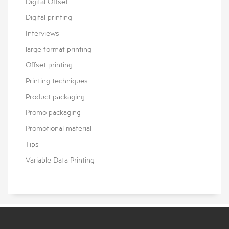
Digital Offset
Digital printing
Interviews
large format printing
Offset printing
Printing techniques
Product packaging
Promo packaging
Promotional material
Tips
Variable Data Printing