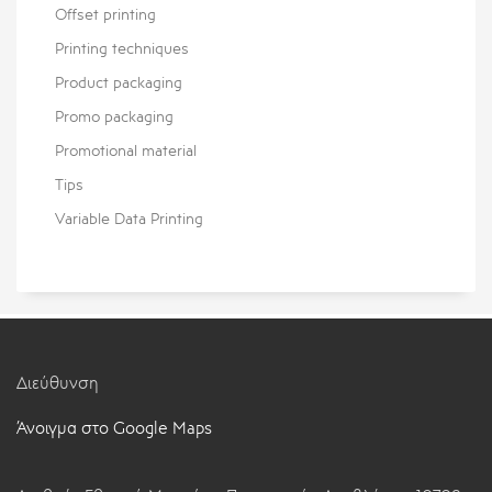
Offset printing
Printing techniques
Product packaging
Promo packaging
Promotional material
Tips
Variable Data Printing
Διεύθυνση
Άνοιγμα στο Google Maps