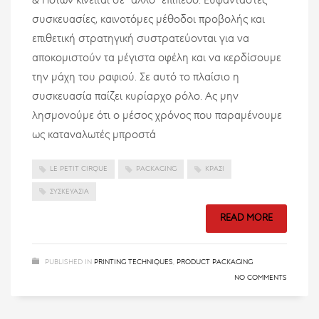
& Ποτών κινείται σε “άλλο” επίπεδο. Ευφάνταστες
συσκευασίες, καινοτόμες μέθοδοι προβολής και
επιθετική στρατηγική συστρατεύονται για να
αποκομιστούν τα μέγιστα οφέλη και να κερδίσουμε
την μάχη του ραφιού. Σε αυτό το πλαίσιο η
συσκευασία παίζει κυρίαρχο ρόλο. Ας μην
λησμονούμε ότι ο μέσος χρόνος που παραμένουμε
ως καταναλωτές μπροστά
LE PETIT CIRQUE
PACKAGING
ΚΡΑΣΊ
ΣΥΣΚΕΥΑΣΊΑ
READ MORE
PUBLISHED IN
PRINTING TECHNIQUES
,
PRODUCT PACKAGING
NO COMMENTS