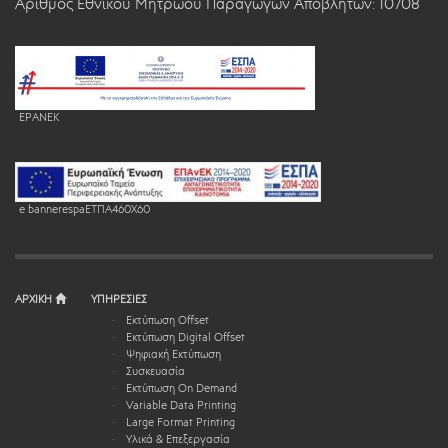
Αριθμός Εθνικού Μητρώου Παραγωγών Αποβλήτων: 10708
EPANEK
e bannerespaEΤΠΑ460X60
ΑΡΧΙΚΗ
ΥΠΗΡΕΣΙΕΣ
Εκτύπωση Offset
Εκτύπωση Digital Offset
Ψηφιακή Εκτύπωση
Συσκευασία
Εκτύπωση On Demand
Variable Data Printing
Large Format Printing
Υλικά & Επεξεργασία