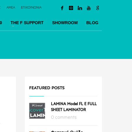
Σ
AMEA
ΕΠΙΚΟΙΝΩΝΙΑ
0
TΗΕ F SUPPORT
SHOWROOM
BLOG
FEATURED POSTS
LAMINA Model FL E FULL
SHEET LAMINATOR
0 comments
ν