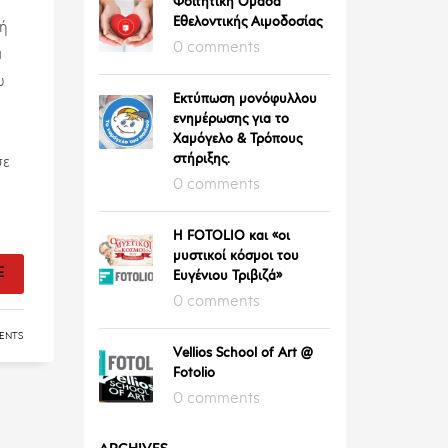
Φοιτητική Ομάδα
Εθελοντικής Αιμοδοσίας
 ή
0 comments
α
ω
Εκτύπωση μονόφυλλου
ενημέρωσης για το
Χαμόγελο & Τρόπους
στήριξης.
σε
0 comments
Η FOTOLIO και «οι
μυστικοί κόσμοι του
E
Ευγένιου Τριβιζά»
0 comments
ENTS
Vellios School of Art @
Fotolio
0 comments