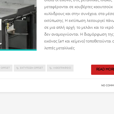
οποία οι εικόνες στις μεταλλικές πλάκες
μεταφέρονται σε κουβέρτες καουτσούκ
κυλίνδρους και στην συνέχεια, στα μέσ
εκτύπωσης. Η εκτύπωση λειτουργεί πάν
σε μια απλή αρχή: το μελάνι και το νερό
δεν αναμειγνύονται. Η διαμόρφωση της
εικόνας (art και κείμενο) τοποθετούνται 
λεπτές μεταλλικές
 OFFSET
ΕΚΤΎΠΩΣΗ OFFSET
ΛΙΘΟΓΡΑΦΕΊΟ
READ MOR
NO COMM