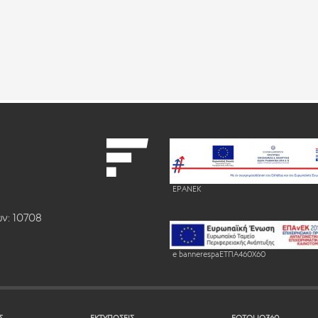
EPANEK
ν: 10708
e bannerespaEΤΠΑ460X60