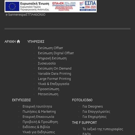
e bannerespaEΤΠΑ460X60
ΑΡΧΙΚΗ
ΥΠΗΡΕΣΙΕΣ
Εκτύπωση Offset
Εκτύπωση Digital Offset
Ψηφιακή Εκτύπωση
Συσκευασία
Εκτύπωση On Demand
Variable Data Printing
Large Format Printing
Υλικά & Επεξεργασία
Προεκτύπωση
Μετεκτύπωση
ΕΚΤΥΠΩΣΕΙΣ
FOTOLIO360
Εταιρική ταυτότητα
Για Designers
Πωλήσεις & Marketing
Για Επαγγελματίες
Εταιρική Επικοινωνία
Για Επιχειρήσεις
Προβολή & Προώθηση
THE F SUPPORT
Εκδόσεις & Βιβλία
Το λεξικό της τυπογραφίας
Υλικά για Εκδηλώσεις
FAQs