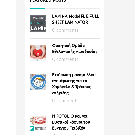
FEATURED POSTS
LAMINA Model FL E FULL
SHEET LAMINATOR
0 comments
Φοιτητική Ομάδα
Εθελοντικής Αιμοδοσίας
0 comments
Εκτύπωση μονόφυλλου
ενημέρωσης για το
Χαμόγελο & Τρόπους
στήριξης.
0 comments
Η FOTOLIO και «οι
μυστικοί κόσμοι του
Ευγένιου Τριβιζά»