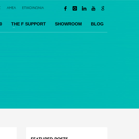
Σ
AMEA
ΕΠΙΚΟΙΝΩΝΙΑ
0
TΗΕ F SUPPORT
SHOWROOM
BLOG