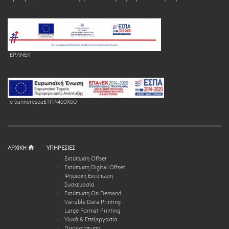
EPANEK
e bannerespaEΤΠΑ460X60
ΑΡΧΙΚΗ
ΥΠΗΡΕΣΙΕΣ
Εκτύπωση Offset
Εκτύπωση Digital Offset
Ψηφιακή Εκτύπωση
Συσκευασία
Εκτύπωση On Demand
Variable Data Printing
Large Format Printing
Υλικά & Επεξεργασία
Προεκτύπωση