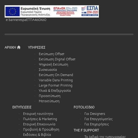
e bannerespaEΤΠΑ460X60
ΑΡΧΙΚΗ
ΥΠΗΡΕΣΙΕΣ
Εκτύπωση Offset
Εκτύπωση Digital Offset
Ψηφιακή Εκτύπωση
Συσκευασία
Εκτύπωση On Demand
Variable Data Printing
Large Format Printing
Υλικά & Επεξεργασία
Προεκτύπωση
Μετεκτύπωση
ΕΚΤΥΠΩΣΕΙΣ
FOTOLIO360
Εταιρική ταυτότητα
Για Designers
Πωλήσεις & Marketing
Για Επαγγελματίες
Εταιρική Επικοινωνία
Για Επιχειρήσεις
Προβολή & Προώθηση
THE F SUPPORT
Εκδόσεις & Βιβλία
Το λεξικό της τυπογραφίας