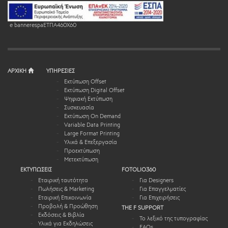
e bannerespaEΤΠΑ460X60
ΑΡΧΙΚΗ
ΥΠΗΡΕΣΙΕΣ
Εκτύπωση Offset
Εκτύπωση Digital Offset
Ψηφιακή Εκτύπωση
Συσκευασία
Εκτύπωση On Demand
Variable Data Printing
Large Format Printing
Υλικά & Επεξεργασία
Προεκτύπωση
Μετεκτύπωση
ΕΚΤΥΠΩΣΕΙΣ
FOTOLIO360
Εταιρική ταυτότητα
Για Designers
Πωλήσεις & Marketing
Για Επαγγελματίες
Εταιρική Επικοινωνία
Για Επιχειρήσεις
Προβολή & Προώθηση
THE F SUPPORT
Εκδόσεις & Βιβλία
Το λεξικό της τυπογραφίας
Υλικά για Εκδηλώσεις
FAQs