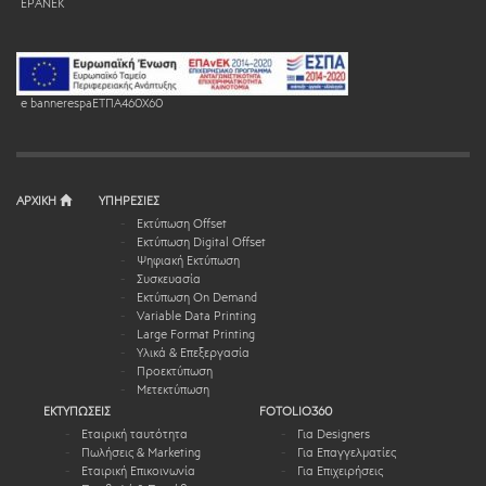
EPANEK
e bannerespaEΤΠΑ460X60
ΑΡΧΙΚΗ
ΥΠΗΡΕΣΙΕΣ
Εκτύπωση Offset
Εκτύπωση Digital Offset
Ψηφιακή Εκτύπωση
Συσκευασία
Εκτύπωση On Demand
Variable Data Printing
Large Format Printing
Υλικά & Επεξεργασία
Προεκτύπωση
Μετεκτύπωση
ΕΚΤΥΠΩΣΕΙΣ
FOTOLIO360
Εταιρική ταυτότητα
Για Designers
Πωλήσεις & Marketing
Για Επαγγελματίες
Εταιρική Επικοινωνία
Για Επιχειρήσεις