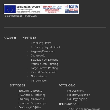
e bannerespaEΤΠΑ460X60
ΑΡΧΙΚΗ
ΥΠΗΡΕΣΙΕΣ
Εκτύπωση Offset
Εκτύπωση Digital Offset
Ψηφιακή Εκτύπωση
Συσκευασία
Εκτύπωση On Demand
Variable Data Printing
Large Format Printing
Υλικά & Επεξεργασία
Προεκτύπωση
Μετεκτύπωση
ΕΚΤΥΠΩΣΕΙΣ
FOTOLIO360
Εταιρική ταυτότητα
Για Designers
Πωλήσεις & Marketing
Για Επαγγελματίες
Εταιρική Επικοινωνία
Για Επιχειρήσεις
Προβολή & Προώθηση
THE F SUPPORT
Εκδόσεις & Βιβλία
Το λεξικό της τυπογραφίας