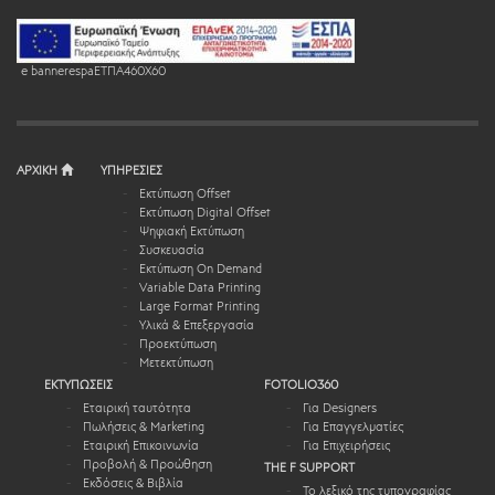
e bannerespaEΤΠΑ460X60
ΑΡΧΙΚΗ
ΥΠΗΡΕΣΙΕΣ
Εκτύπωση Offset
Εκτύπωση Digital Offset
Ψηφιακή Εκτύπωση
Συσκευασία
Εκτύπωση On Demand
Variable Data Printing
Large Format Printing
Υλικά & Επεξεργασία
Προεκτύπωση
Μετεκτύπωση
ΕΚΤΥΠΩΣΕΙΣ
FOTOLIO360
Εταιρική ταυτότητα
Για Designers
Πωλήσεις & Marketing
Για Επαγγελματίες
Εταιρική Επικοινωνία
Για Επιχειρήσεις
Προβολή & Προώθηση
THE F SUPPORT
Εκδόσεις & Βιβλία
Το λεξικό της τυπογραφίας