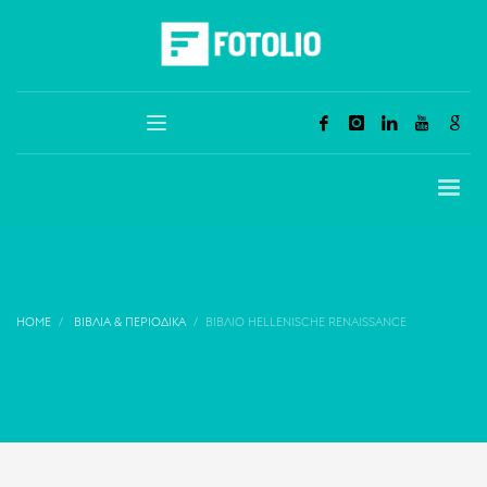
HOME
ΒΙΒΛΊΑ & ΠΕΡΙΟΔΙΚΆ
ΒΙΒΛΊΟ HELLENISCHE RENAISSANCE