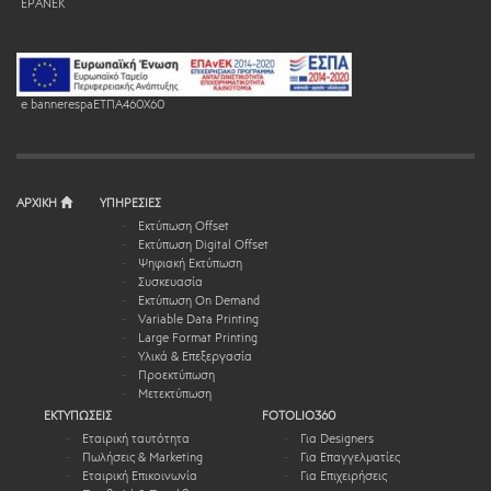
EPANEK
e bannerespaEΤΠΑ460X60
ΑΡΧΙΚΗ
ΥΠΗΡΕΣΙΕΣ
Εκτύπωση Offset
Εκτύπωση Digital Offset
Ψηφιακή Εκτύπωση
Συσκευασία
Εκτύπωση On Demand
Variable Data Printing
Large Format Printing
Υλικά & Επεξεργασία
Προεκτύπωση
Μετεκτύπωση
ΕΚΤΥΠΩΣΕΙΣ
FOTOLIO360
Εταιρική ταυτότητα
Για Designers
Πωλήσεις & Marketing
Για Επαγγελματίες
Εταιρική Επικοινωνία
Για Επιχειρήσεις