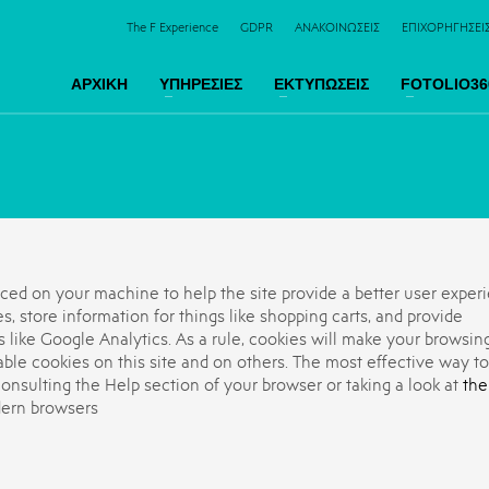
The F Experience
GDPR
ΑΝΑΚΟΙΝΩΣΕΙΣ
ΕΠΙΧΟΡΗΓΗΣΕΙ
ΑΡΧΙΚΗ
ΥΠΗΡΕΣΙΕΣ
ΕΚΤΥΠΩΣΕΙΣ
FOTOLIO36
placed on your machine to help the site provide a better user experi
s, store information for things like shopping carts, and provide
s like Google Analytics. As a rule, cookies will make your browsin
ble cookies on this site and on others. The most effective way to
consulting the Help section of your browser or taking a look at
the
dern browsers