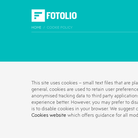
HOME
COOKIE POLICY
This site uses cookies – small text files that are 
general, cookies are used to retain user preference
anonymised tracking data to third party application
experience better. However, you may prefer to disa
is to disable cookies in your browser. We suggest 
Cookies website
which offers guidance for all mo