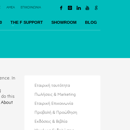
Σ
AMEA
ΕΠΙΚΟΙΝΩΝΙΑ
0
TΗΕ F SUPPORT
SHOWROOM
BLOG
ence. In
Εταιρική ταυτότητα
g
Πωλήσεις & Marketing
 do this
 About
Εταιρική Επικοινωνία
Προβολή & Προώθηση
Εκδόσεις & Βιβλία