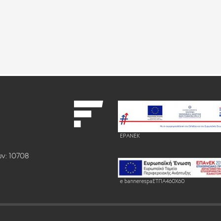
EPANEK
ν: 10708
e bannerespaEΤΠΑ460X60